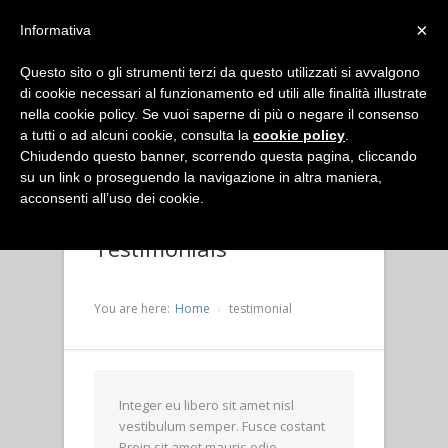
×
Informativa
Questo sito o gli strumenti terzi da questo utilizzati si avvalgono
di cookie necessari al funzionamento ed utili alle finalità illustrate
nella cookie policy. Se vuoi saperne di più o negare il consenso
a tutti o ad alcuni cookie, consulta la
cookie policy
.
Chiudendo questo banner, scorrendo questa pagina, cliccando
su un link o proseguendo la navigazione in altra maniera,
acconsenti all’uso dei cookie.
Testimonials
You are here:
Home
testimonial
Integer eu libero sit amet nisl
vestibulum semper. Fusce costant
Proin sit amet mauris odio