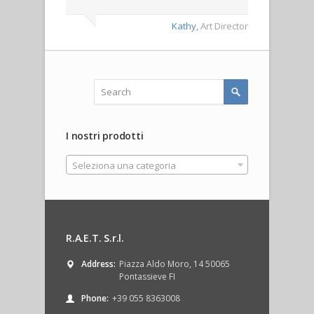
Kathy,
Art Director
I nostri prodotti
Seleziona una categoria
R.A.E.T. S.r.l.
Address:
Piazza Aldo Moro, 14 50065
Pontassieve FI
Phone:
+39 055 8363008